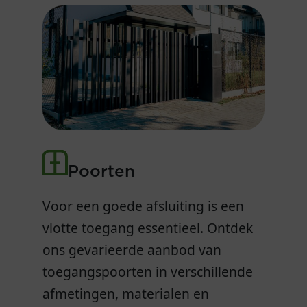
category
Analytics
category
Essential
description
ID used to identify
description
Bijhouden van voorkeuren
users
betrekking to de
cookiebanner
name
_gid
host
lenaersnv.be
duration
24 hours
type
First party
Poorten
category
Analytics
description
ID used to identify
Voor een goede afsluiting is een
users for 24 hours
vlotte toegang essentieel. Ontdek
after last activity
ons gevarieerde aanbod van
toegangspoorten in verschillende
afmetingen, materialen en