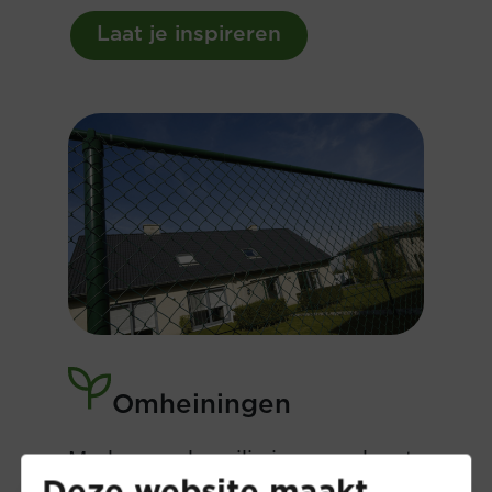
Laat je inspireren
Omheiningen
Markeer en beveilig je perceel met