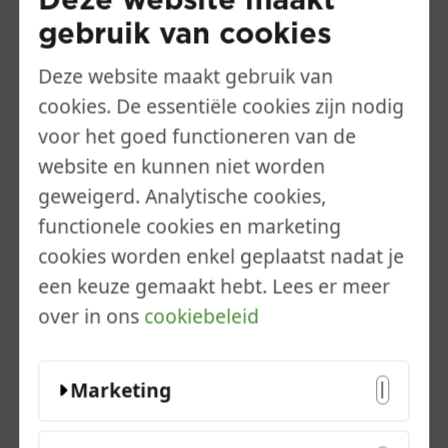
Deze website maakt
een eenvoudige draad of hekwerk
om dieren binnen te houden en
gebruik van cookies
kinderen een veilige speelplek te
Deze website maakt gebruik van
geven.
cookies. De essentiële cookies zijn nodig
voor het goed functioneren van de
website en kunnen niet worden
geweigerd. Analytische cookies,
functionele cookies en marketing
cookies worden enkel geplaatst nadat je
een keuze gemaakt hebt. Lees er meer
over in ons
cookiebeleid
Marketing