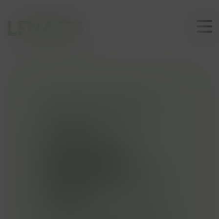
Lenaers
Draaipoorten
Dirickx
Stijlvolle en
functionele
toegang tot uw
oprit
Dirickx draaipoorten bieden