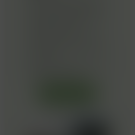
een perfecte balans tussen
functionaliteit, veiligheid en
esthetiek. Dirickx
draaipoorten zijn geschikt
voor diverse terreinen, zoals
industriële
terreinen, bedrijventerreinen
en parkeerterreinen.
Contacteer ons