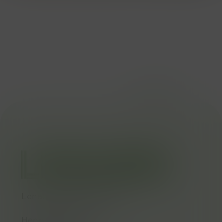
type
First party
category
Analytics
description
ID used to identify
users for 24 hours
after last activity
Lenaers Afsluitingen NV
Henry Fordlaan 17