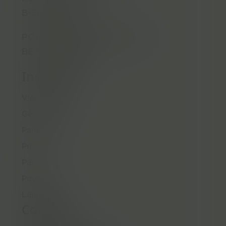
B-3600 Genk
POORT GENK 6880 EN 6882
BE 0473.681.286
Inspiratie
Vlechtwerk
Gelast gaas
Panelen
Privacy
Palen
Poorten
Landbouw
Contact