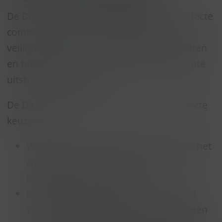
De Dirickx Optimist draaipoort is een perfecte
combinatie van stijl, functionaliteit en
veiligheid. Deze poort is ideaal voor opritten
en terreinen waar een klassieke en elegante
uitstraling gewenst is.
De Dirickx Optimist draaipoort is de perfecte
keuze voor:
Woningbouw: De poort is ideaal voor het
creëren van een stijlvolle en veilige
toegang tot uw woning.
Bedrijfsterreinen: De poort is geschikt
voor diverse bedrijfsterreinen, waar een